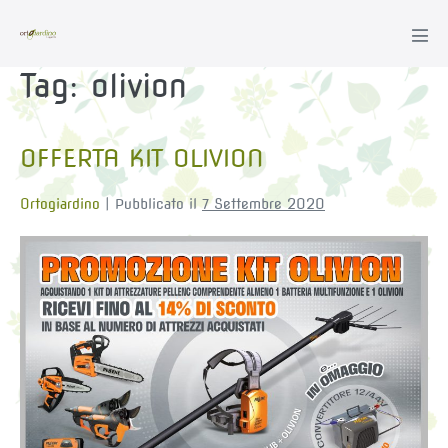
Salta
al
Atti
contenuto
men
Tag:
olivion
OFFERTA KIT OLIVION
Ortogiardino
|
Pubblicato il
7 Settembre 2020
OFFERTA
KIT
OLIVION